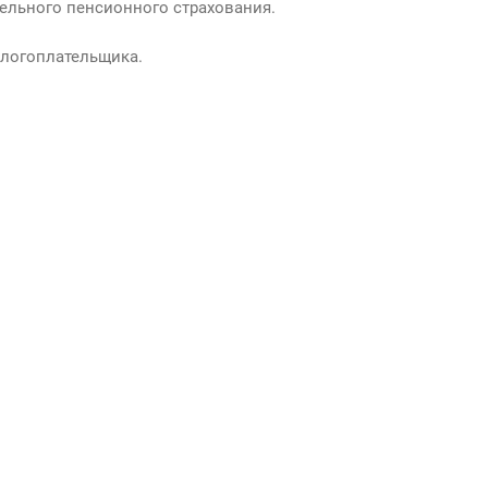
тельного пенсионного страхования.
алогоплательщика.